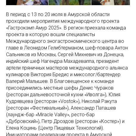
В период с 13 по 20 июля в Амурской области
проходили мероприятия международного проекта
«Гастрокэмп Амур 2025». В регион приехала команда
проекта в которую вошли специалисты
Международного эногастрономического центра во
главе в Леонидом Гелибтерманом, шеф-повара Антон
Сальников из Москвы, Сергей Михневич из Донецка,
индийский шеф Нагендра Махадеваппа, президент
артели пряничных мастеров международного альянса
кулинаров Виктория Бредис и миксолог/бартендер
Валерий Малышев. В Благовещенске к команде
присоединились местные шефы Денис Чураков
(ресторан дальневосточной кухни «Иволга»), Юлия
Кудрявцева (ресторан «Vostok»), Николай Ракута
(ресторан «Фестивальный»), Александр Паташев
(лаундж-бар «Miracle Valley», ресто-бар
«Дубровский»), Петр Дроздов (ресторан «Костер») и
Елена Коцинь (Центр Пищевых Технологий).
Инициаторами реализации проекта в Амурской