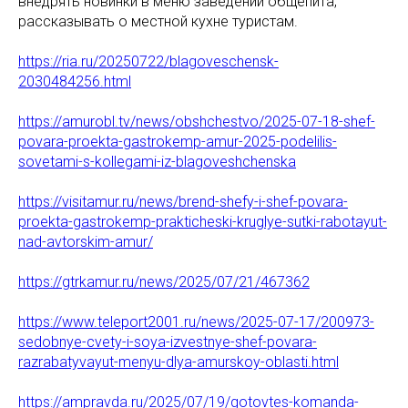
внедрять новинки в меню заведений общепита,
рассказывать о местной кухне туристам.
https://ria.ru/20250722/blagoveschensk-
2030484256.html
https://amurobl.tv/news/obshchestvo/2025-07-18-shef-
povara-proekta-gastrokemp-amur-2025-podelilis-
sovetami-s-kollegami-iz-blagoveshchenska
https://visitamur.ru/news/brend-shefy-i-shef-povara-
proekta-gastrokemp-prakticheski-kruglye-sutki-rabotayut-
nad-avtorskim-amur/
https://gtrkamur.ru/news/2025/07/21/467362
https://www.teleport2001.ru/news/2025-07-17/200973-
sedobnye-cvety-i-soya-izvestnye-shef-povara-
razrabatyvayut-menyu-dlya-amurskoy-oblasti.html
https://ampravda.ru/2025/07/19/gotovtes-komanda-