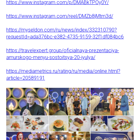
https://www.instagram.com/p/DMABkTPOy0Y/
https://www.instagram.com/reel/DMZb8jMtm3d/
https://myseldon.com/ru/news/index/332310790?
requestId=ada376bc-e382-4735-9159-32f1df084bc6
https://travelexpert.group/oficialnaya-prezentaciya-
amurskogo-menyu-sostoitsya-20-iyulya/
https://mediametrics.ru/rating/ru/media/online.html?
article=20589191