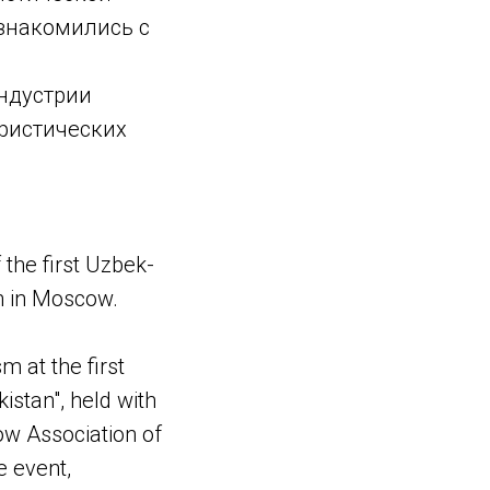
ознакомились с
ндустрии
уристических
the first Uzbek-
n in Moscow.
 at the first
istan", held with
ow Association of
e event,