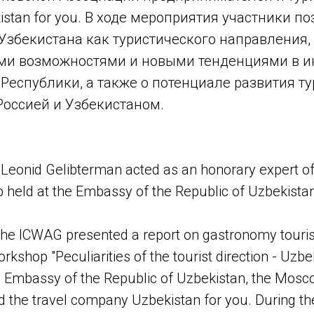
stan for you. В ходе мероприятия участники п
Узбекистана как туристического направления,
и возможностями и новыми тенденциями в и
Республики, а также о потенциале развития т
Россией и Узбекистаном.
eonid Gelibterman acted as an honorary expert of 
 held at the Embassy of the Republic of Uzbekista
the ICWAG presented a report on gastronomy tourism
shop "Peculiarities of the tourist direction - Uzbek
e Embassy of the Republic of Uzbekistan, the Mosc
 the travel company Uzbekistan for you. During th