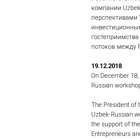
компании Uzbeki
перспективами 
инвестиционным
гостеприимства 
потоков между 
19.12.2018
On December 18, L
Russian workshop
The President of 
Uzbek-Russian work
the support of th
Entrepreneurs and