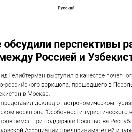
Русский
 обсудили перспективы р
между Россией и Узбекис
ид Гелибтерман выступил в качестве почётног
ко-российского воркшопа, прошедшего в Посол
екистан в Москве.
представил доклад о гастрономическом туриз
йском воркшопе "Особенности туристического 
остоявшемся при поддержке Посольства Респуб
сковской Ассоциации предпринимателей и тур