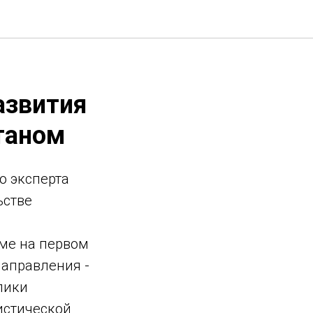
азвития
таном
о эксперта
ьстве
ме на первом
направления -
лики
истической