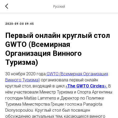
Русский
2020-09-30 09:45
Первый онлайн круглый стол
GWTO (Всемирная
Организация Винного
Туризма)
30 ноября 2020 года
GWTO (Всемирная Организация
Винного Туризма)
организовала первый онлайн
круглый стол, входящий в цикл
«
The GWTO Circles
».
В
нём участвовали Министр Туризма и Спорта Аргентины
господин Matías Lammens и Директор по Политике
Туризма Министерства Греции госпожа Panagiota
Dionysopoulou. Круглый стол был посвящен
обсуждению актуальных тем, касающихся винного