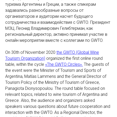
туризма Аргентины и Греции, а также спикерам
задавались разнообразные вопросы от
организаторов и аудитории насчет будущего
сотрудничества и взаимодействия с GWTO. Президент
МЭЦ Леонид Владимирович Гелибтерман, как
региональный директор, активно принимал участие в
онлайн мероприятии вместе с коллегами по GWTO.
On 30th of November 2020
the GWTO (Global Wine
Tourism Organization)
organized the first online round
table, within the cycle
«The GWTO Circles».
The guests of
the event were the Minister of Tourism and Sports of
Argentina, Matías Lammens and the General Director of
Tourism Policy of the Ministry of Tourism of Greece,
Panagiota Dionysopoulou. The round table focused on
relevant topics, related to wine tourism of Argentina and
Greece. Also, the audience and organizers asked
speakers various questions about future cooperation and
interaction with the GWTO. As a Regional Director, the