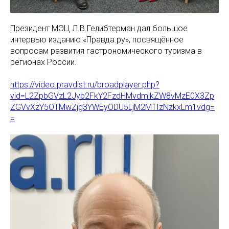
Президент МЭЦ Л.В.Гелибтерман дал большое
интервью изданию «Правда.ру», посвящённое
вопросам развития гастрономического туризма в
регионах России.
https://video.pravdist.ru/broadplayer.php?
vid=L2ZpbGVzL2Jyb2FkY2FzdHMvdmlkZW8vMzE0X3Zp
ZGVvXzY5OTMwZjg3YWEyODU5LjM2MTIzNzkxLm1vdg=
=