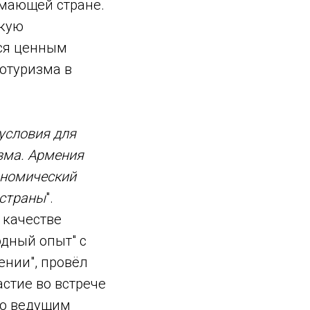
имающей стране.
скую
ся ценным
отуризма в
условия для
зма. Армения
ономический
 страны
".
 качестве
дный опыт" с
нии", провёл
стие во встрече
ью ведущим