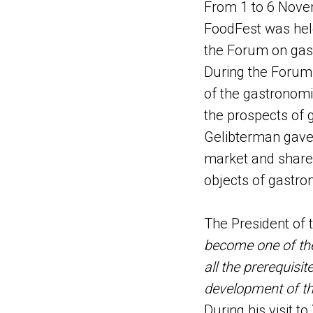
From 1 to 6 Novem
FoodFest was held
the Forum on gast
During the Forum
of the gastronomi
the prospects of 
Gelibterman gave 
market and shared
objects of gastro
The President of 
become one of the
all the prerequis
development of th
During his visit t