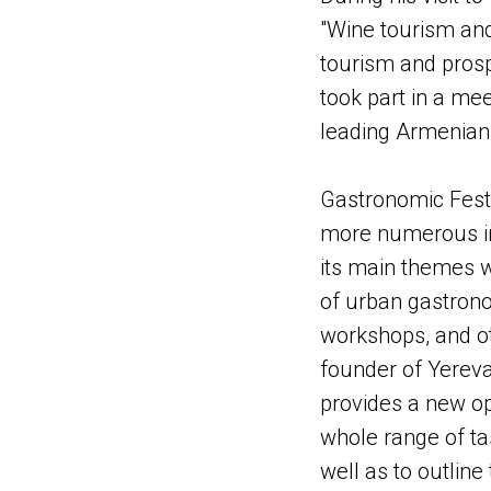
"Wine tourism and
tourism and prosp
took part in a me
leading Armenian
Gastronomic Festi
more numerous in
its main themes w
of urban gastronom
workshops, and o
founder of Yereva
provides a new op
whole range of ta
well as to outlin