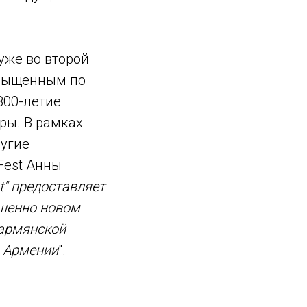
уже во второй
асыщенным по
800-летие
ры. В рамках
ругие
Fest Анны
t" предоставляет
ршенно новом
 армянской
в Армении
".