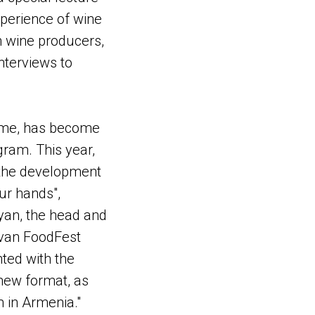
xperience of wine
n wine producers,
nterviews to
time, has become
ram. This year,
 the development
ur hands",
yan, the head and
evan FoodFest
nted with the
 new format, as
m in Armenia."