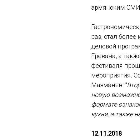
армянским СМИ
Гастрономическ
раз, стал боле
деловой програм
Еревана, а такж
фестиваля прошл
мероприятия. Со
Мазманян: "
Втор
новую возможнос
формате ознако
кухни, а также 
12.11.2018