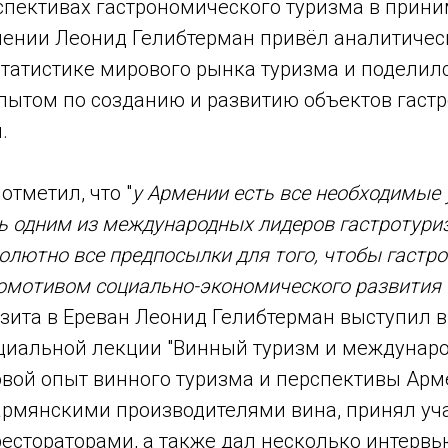
спективах гастрономического туризма в прин
лении Леонид Гелибтерман привёл аналитиче
татистике мирового рынка туризма и поделил
пытом по созданию и развитию объектов гастр
.
тметил, что "
у Армении есть все необходимые 
ть одним из международных лидеров гастротури
олютно все предпосылки для того, чтобы гастр
комотивом социально-экономического развития
изита в Ереван Леонид Гелибтерман выступил в
ециальной лекции "Винный туризм и междунаро
вой опыт винного туризма и перспективы Арме
армянскими производителями вина, принял уча
рестораторами, а также дал несколько интерв