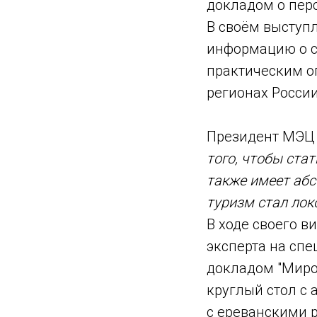
докладом о пер
В своём выступ
информацию о с
практическим о
регионах России
Президент МЭЦ о
того, чтобы ста
также имеет абс
туризм стал ло
В ходе своего в
эксперта на сп
докладом "Миро
круглый стол с 
с ереванскими 