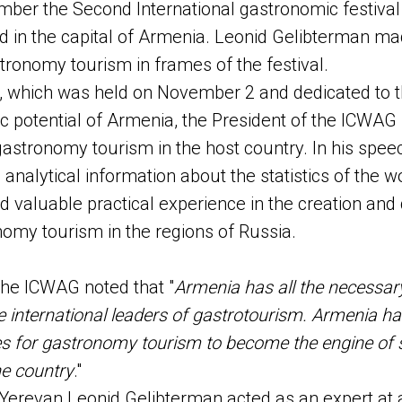
ber the Second International gastronomic festiva
 in the capital of Armenia. Leonid Gelibterman ma
ronomy tourism in frames of the festival.
, which was held on November 2 and dedicated to t
c potential of Armenia, the President of the ICWAG
gastronomy tourism in the host country. In his spee
analytical information about the statistics of the w
 valuable practical experience in the creation an
nomy tourism in the regions of Russia.
the ICWAG noted that "
Armenia has all the necessary
 international leaders of gastrotourism. Armenia ha
ites for gastronomy tourism to become the engine of
e country
."
o Yerevan Leonid Gelibterman acted as an expert at 