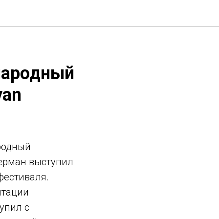
народный
van
ародный
терман выступил
фестиваля.
нтации
упил с