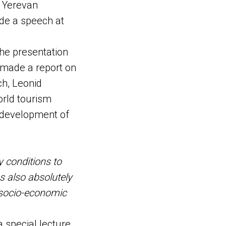
l Yerevan
de a speech at
he presentation
 made a report on
ch, Leonid
orld tourism
d development of
 conditions to
s also absolutely
 socio-economic
a special lecture