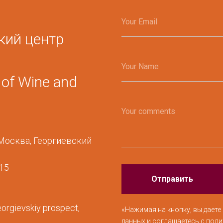
Your Email
кий центр
Your Name
r of Wine and
Your comments
 Москва, Георгиевский
315
Отправить
eorgievskiy prospect,
«
Нажимая на кнопку, вы даете
данных и соглашаетесь c пол