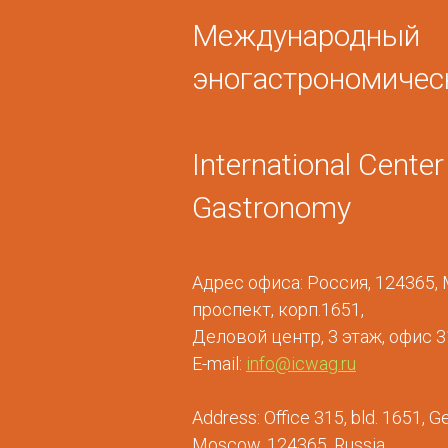
Международный
эногастрономичес
International Cente
Gastronomy
Адрес офиса: Россия, 124365,
проспект, корп.1651,
Деловой центр, 3 этаж, офис 
E-mail:
info@icwag.ru
Address: Office 315, bld. 1651, G
Moscow, 124365, Russia